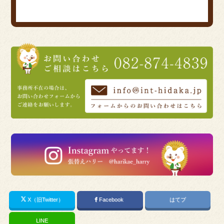
X（旧Twitter）
Facebook
はてブ
LINE