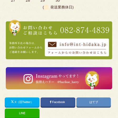
27
28
29
30
(
発送業務休日)
X（旧Twitter）
Facebook
はてブ
LINE