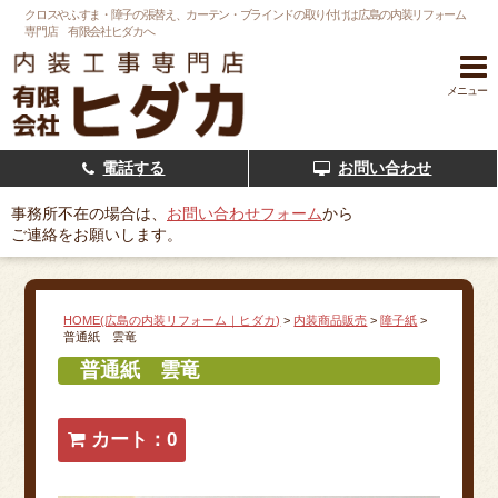
クロスやふすま・障子の張替え、カーテン・ブラインドの取り付けは広島の内装リフォーム
専門店 有限会社ヒダカへ
メニュー
電話する
お問い合わせ
事務所不在の場合は、
お問い合わせフォーム
から
ご連絡をお願いします。
HOME(広島の内装リフォーム｜ヒダカ)
>
内装商品販売
>
障子紙
>
普通紙 雲竜
普通紙 雲竜
カート：0