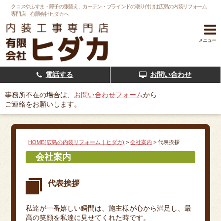
クロスやふすま・障子の張替え、カーテン・ブラインドの取り付けは広島の内装リフォーム
専門店 有限会社ヒダカへ
メニュー
電話する
お問い合わせ
事務所不在の場合は、
お問い合わせフォーム
から
ご連絡をお願いします。
HOME(広島の内装リフォーム｜ヒダカ)
>
会社案内
>
代表挨拶
会社案内
代表挨拶
私達が一番嬉しい瞬間は、施主様が心から満足し、最
高の笑顔を私達に見せてくれた時です。